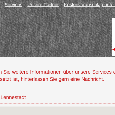
Services
Unsere Partner
Kostenvoranschlag anfo
n Sie weitere Informationen über unsere Services
etzt ist, hinterlassen Sie gern eine Nachricht.
 Lennestadt